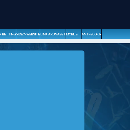
A BETTING
VIDEO-WEBSITE
LINK ARUNABET
MOBILE
ANTI-BLOKIR